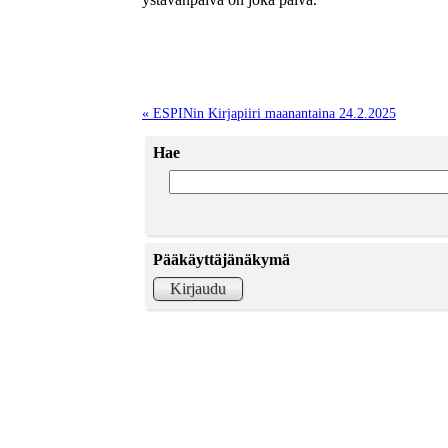
« ESPINin Kirjapiiri maanantaina 24.2.2025
Hae
Pääkäyttäjänäkymä
Kirjaudu