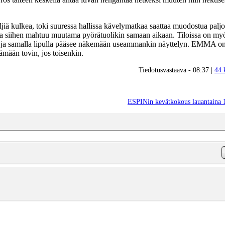
ljiä kulkea, toki suuressa hallissa kävelymatkaa saattaa muodostua palj
a ja siihen mahtuu muutama pyörätuolikin samaan aikaan. Tiloissa on my
tä ja samalla lipulla pääsee näkemään useammankin näyttelyn. EMMA o
mään tovin, jos toisenkin.
Tiedotusvastaava - 08:37 |
44 
ESPINin kevätkokous lauantaina 