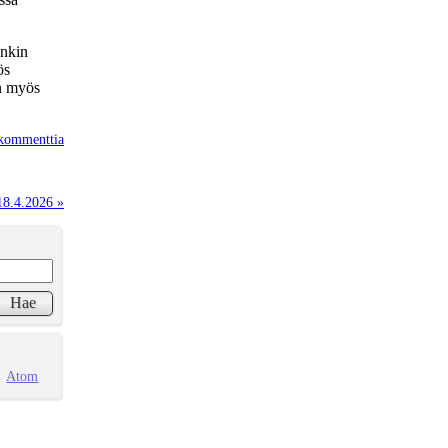
onkin
ös
n myös
kommenttia
18.4.2026 »
Atom