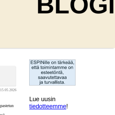
15.05.2026
Lue uusin
tiedotteemme
!
pastetun
ssä