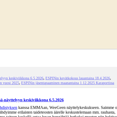
lyyn keskiviikkona 6.5.2026
ESPINin kevätkokous lauantaina 18.4.2026
n vuosi 2025
ESPINin jäsentapaaminen maanantaina 1.12.2025 Karaportissa
näyttelyyn keskiviikkona 6.5.2026
hdistyksen
kanssa EMMAan, WeeGeen näyttelykeskukseen. Saimme o
hdyimme erilaisten taideteosten äärelle keskustelemaan mm. rauhasta,
rros taiteen keskellä antaa luvan hengähtää hetkeksi muuten niin hektise