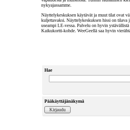
nykyajassamme.
Näyttelykeskuksen käytävät ja muut tilat ovat vä
kuljettavaksi. Näyttelykeskuksen hissi on tilav
useampi LE-vessa. Palvelu on hyvin ystävällis
Kaikukortti-kohde. WeeGeellä saa hyvin vierähtä
Hae
Pääkäyttäjänäkymä
Kirjaudu