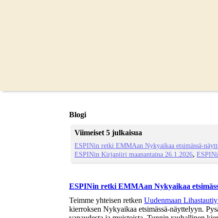
Blogi
Viimeiset 5 julkaisua
ESPINin retki EMMAan Nykyaikaa etsimässä-näytte
ESPINin Kirjapiiri maanantaina 26.1.2026
ESPINi
ESPINin retki EMMAan Nykyaikaa etsimässä-
Teimme yhteisen retken
Uudenmaan Lihastautiy
kierroksen Nykyaikaa etsimässä-näyttelyyn. Pysä
vapaudesta ja muistoista. Tunnin rauhallinen kie