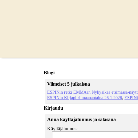
Blogi
Viimeiset 5 julkaisua
ESPINin retki EMMAan Nykyaikaa etsimässä-näytte
ESPINin Kirjapiiri maanantaina 26.1.2026
ESPINi
Kirjaudu
Anna käyttäjätunnus ja salasana
Käyttäjätunnus: