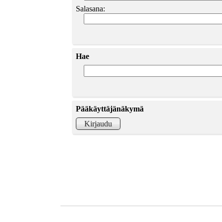
Salasana:
Hae
Pääkäyttäjänäkymä
Kirjaudu